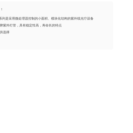
绍：
06系列是采用微处理器控制的小面积、模块化结构的紫外线光疗设备
牌紫外灯管，具有稳定性高，寿命长的特点
供选择