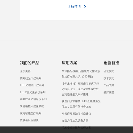
了解详情
我们的产品
应用方案
创新智造
医学美容
学术播报-瘢痕疙瘩规范化辅助放
研发实力
射治疗专家共识（2026版）
紫外线光疗仪系列
技术实力
【学术播报】耳郭瘢痕疙瘩的动
LED光谱治疗仪系列
产品战略
态综合疗法，浅层X射线放疗结
LLLT激光生发仪系列
品牌荣誉
合药物注射及手术重建
高能红蓝光治疗仪系列
脱发门诊常用的LLLT低能量激光
阴道镜数码成像系统
疗法，究竟有何神奇之处
家用智能医疗系列
对瘢痕放射治疗指南建议
皮肤毛发观察仪
光动力疗法及设备方案
毛发专诊建设与管理方案