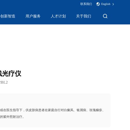
联系我们
English
创新智造
用户服务
人才计划
关于我们
线光疗仪
2BL2
位或在医生指导下，供皮肤病患者在家庭自行对白癜风、银屑病、玫瑰糠疹、
病的紫外照射治疗。