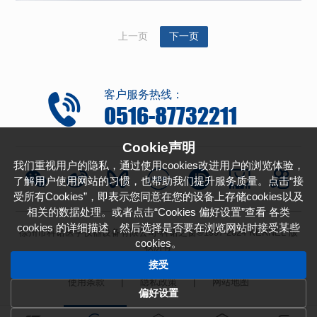
上一页
下一页
客户服务热线：
0516-87732211
Cookie声明
我们重视用户的隐私，通过使用cookies改进用户的浏览体验，
了解用户使用网站的习惯，也帮助我们提升服务质量。点击“接
受所有Cookies”，即表示您同意在您的设备上存储cookies以及
相关的数据处理。或者点击“Cookies 偏好设置”查看 各类
cookies 的详细描述，然后选择是否要在浏览网站时接受某些
徐州市科诺医学仪器设备有限公司-科诺之窗©1997-2024 KERNEL 版
cookies。
权所有
备案号：
苏ICP备11031605号-1
接受
使用条款
|
隐私政策
|
网站地图
偏好设置